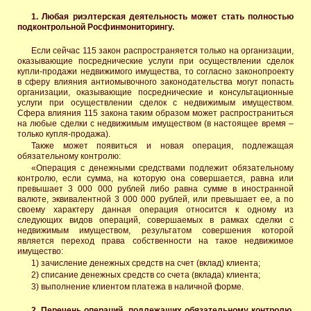
1. Любая риэлтерская деятельность может стать полностью
подконтрольной Росфинмониторингу.
Если сейчас 115 закон распространяется только на организации,
оказывающие посреднические услуги при осуществлении сделок
купли-продажи недвижимого имущества, то согласно законопроекту
в сферу влияния антиомывочного законодательства могут попасть
организации, оказывающие посреднические и консультационные
услуги при осуществлении сделок с недвижимым имуществом.
Сфера влияния 115 закона таким образом может распространиться
на любые сделки с недвижимым имуществом (в настоящее время –
только купля-продажа).
Также может появиться и новая операция, подлежащая
обязательному контролю:
«Операция с денежными средствами подлежит обязательному
контролю, если сумма, на которую она совершается, равна или
превышает 3 000 000 рублей либо равна сумме в иностранной
валюте, эквивалентной 3 000 000 рублей, или превышает ее, а по
своему характеру данная операция относится к одному из
следующих видов операций, совершаемых в рамках сделки с
недвижимым имуществом, результатом совершения которой
является переход права собственности на такое недвижимое
имущество:
1) зачисление денежных средств на счет (вклад) клиента;
2) списание денежных средств со счета (вклада) клиента;
3) выполнение клиентом платежа в наличной форме.
2. Перечень операций, подлежащих обязательному контролю,