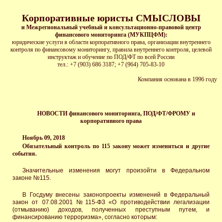
Корпоративные юристы СМЫСЛОВЫ
и Межрегиональный учебный и консультационно-правовой центр
финансового мониторинга (МУКПЦФМ):
юридические услуги в области корпоративного права, организации внутреннего
контроля по финансовому мониторингу, правила внутреннего контроля, целевой
инструктаж и обучение по ПОД/ФТ по всей России
тел.: +7 (903) 686 3187; +7 (964) 705-83-10
Ко
мпания основана в 1996 году
НОВОСТИ финансового мониторинга, ПОД/ФТ/ФРОМУ и
корпоративного права
Ноябрь 09, 2018
Обязательный контроль по 115 закону может измениться и другие
события.
Значительные изменения могут произойти в Федеральном
законе №115.
В Госдуму внесены законопроекты изменений в Федеральный
закон от 07.08.2001 №115-ФЗ «О противодействии легализации
(отмыванию) доходов, полученных преступным путем, и
финансированию терроризма», согласно которым: