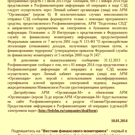
программных средств с 1 июля 2013 года" сообщаем, что с 1 января 2014 года
представление в Росфинмониторинг информации об операциях в виде СЭД
следует осуществлять через Личный кабинет организации (лица) или АРМ
"Организация" (версия 6). В исключительных случаях невозможности
отправки СЭД сообщения формируются только с помощью программного
средства, предоставляемого Росфинмониторингом, АРМ "Подготовка СПД"
и направляются одновременно на электронном и бумажном носителях
информации. Основание: п. 20 Инструкции о представлении в Федеральную
службу по финансовому мониторингу информации, предусмотренной
Федеральным законом от 7 августа 2001 года N 115-ФЗ "О противодействии
легализации (отмыванию) доходов, полученных преступным путем, и
финансированию терроризма" (утвержденную приказом Федеральной службы
по финансовому мониторингу от 5 октября 2009 года N 245".
В дополнение к вышеуказанному сообщению 31.12.2013 г.
Росфинмониторинг сообщил о том, что с 01 января 2014 года представление в
Росфинмониторинг информации об операциях в виде СЭД можно
осуществлять через Личный кабинет организации (лица) или АРМ
«Организация» всех версий с использованием квалифицированных
сертификатов ключей проверки электронной подписи, выданных
аккредитованными Минкомсвязи России удостоверяющими центрами.
Дистрибутивы АРМ «Организация-М» и обновления АРМ
«Организация» (версия 5) до версии АРМ «Организация-М» будут выложены
на сайте Росфинмониторинга в разделе «Главная/Организациям/
Предоставление информации в Росфинмониторинг об операциях (сделках)/В
электронном виде» (
http://fedsfm.ru/companies/deal/form
).
18.01.2014
Подпишитесь на
"Вестник финансового мониторинга"
- первый в