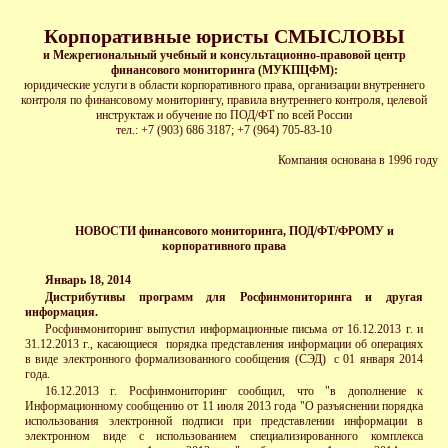
Корпоративные юристы СМЫСЛОВЫ
и Межрегиональный учебный и консультационно-правовой центр
финансового мониторинга (МУКПЦФМ):
юридические услуги в области корпоративного права, организации внутреннего
контроля по финансовому мониторингу, правила внутреннего контроля, целевой
инструктаж и обучение по ПОД/ФТ по всей России
тел.: +7 (903) 686 3187; +7 (964) 705-83-10
Ко
мпания основана в 1996 году
НОВОСТИ финансового мониторинга, ПОД/ФТ/ФРОМУ и
корпоративного права
Январь 18, 2014
Дистрибутивы программ для Росфинмониторинга и другая
информация.
Р
осфинмониторинг выпустил информационные письма от 16.12.2013 г. и
31.12.2013 г., касающиеся порядка представления информации об операциях
в виде электронного формализованного сообщения (СЭД) с 01 января 2014
года.
16.12.2013 г. Росфинмониторинг сообщил, что "в дополнение к
Информационному сообщению от 11 июля 2013 года "О разъяснении порядка
использования электронной подписи при представлении информации в
электронном виде с использованием специализированного комплекса