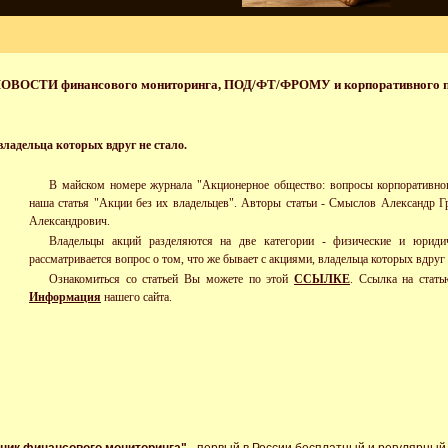
ОВОСТИ финансового мониторинга, ПОД/ФТ/ФРОМУ и корпоративного 
владельца которых вдруг не стало.
В майском номере журнала "Акционерное общество: вопросы корпоративно
наша статья "Акции без их владельцев". Авторы статьи - Смыслов Александр 
Александрович.
Владельцы акций разделяются на две категории - физические и юридич
рассматривается вопрос о том, что же бывает с акциями, владельца которых вдруг 
Ознакомиться со статьей Вы можете по этой
ССЫЛКЕ
. Ссылка на стать
Информация
нашего сайта.