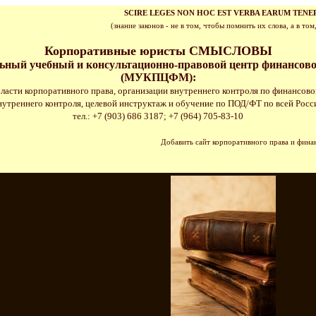
SCIRE LEGES NON HOC EST VERBA EARUM TENER
(знание законов - не в том, чтобы помнить их слова, а в том
Корпоративные юристы СМЫСЛОВЫ
ьный учебный и консультационно-правовой центр финансово
(МУКПЦФМ):
ласти корпоративного права, организации внутреннего контроля по финансов
нутреннего контроля, целевой инструктаж и обучение по ПОД/ФТ по всей Росс
тел.: +7 (903) 686 3187; +7 (964) 705-83-10
Добавить сайт корпоративного права и фина