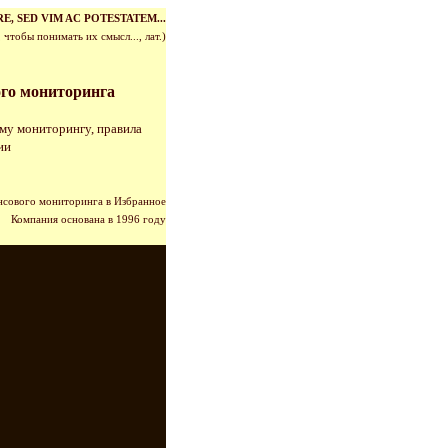
E, SED VIM AC POTESTATEM
...
, чтобы понимать их смысл..., лат.)
го мониторинга
ому мониторингу, правила
ии
нсового мониторинга в Избранное
Ко
мпания основана в 1996 году