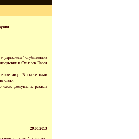
права
го управления" опубликована
Григорьевич и
Смыслов Павел
еские лица. В статье нами
не стало.
ю также доступна из раздела
29.05.2013