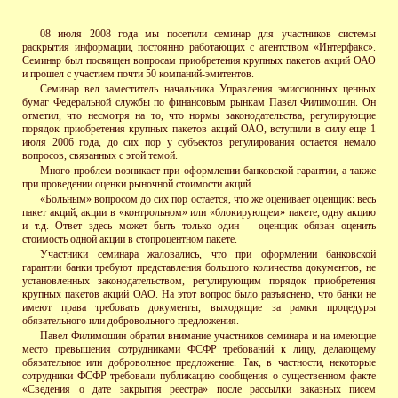
08 июля 2008 года мы посетили семинар для участников системы
раскрытия информации, постоянно работающих с агентством «Интерфакс».
Семинар был посвящен вопросам приобретения крупных пакетов акций ОАО
и прошел с участием почти 50 компаний-эмитентов.
Семинар вел заместитель начальника Управления эмиссионных ценных
бумаг Федеральной службы по финансовым рынкам Павел Филимошин. Он
отметил, что несмотря на то, что нормы законодательства, регулирующие
порядок приобретения крупных пакетов акций ОАО, вступили в силу еще 1
июля 2006 года, до сих пор у субъектов регулирования остается немало
вопросов, связанных с этой темой.
Много проблем возникает при оформлении банковской гарантии, а также
при проведении оценки рыночной стоимости акций.
«Больным» вопросом до сих пор остается, что же оценивает оценщик: весь
пакет акций, акции в «контрольном» или «блокирующем» пакете, одну акцию
и т.д. Ответ здесь может быть только один – оценщик обязан оценить
стоимость одной акции в стопроцентном пакете.
Участники семинара жаловались, что при оформлении банковской
гарантии банки требуют представления большого количества документов, не
установленных законодательством, регулирующим порядок приобретения
крупных пакетов акций ОАО. На этот вопрос было разъяснено, что банки не
имеют права требовать документы, выходящие за рамки процедуры
обязательного или добровольного предложения.
Павел Филимошин обратил внимание участников семинара и на имеющие
место превышения сотрудниками ФСФР требований к лицу, делающему
обязательное или добровольное предложение. Так, в частности, некоторые
сотрудники ФСФР требовали публикацию сообщения о существенном факте
«Сведения о дате закрытия реестра» после рассылки заказных писем