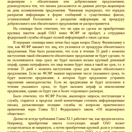
акционерам с обязательным или добровольным предложением,
руководствуясь тем, что письма рассылаются по данным реестра акционеров
на день возникновения предложения. Чиновник подчеркнул, что порядок
раскрытия информации в форме сообщений о существенных фактах,
установленный Положением о раскрытии информации, на процедуру
добровольного или обязательного предложения не распространяется.
На семинаре было отмечено, что ни одна из сделок по приобретению
крупных пакетов акций ОАО мимо ФСФР не пройдет, а сотрудники
федеральной службы обладает полной информацией о таких сделках.
В перерыве семинара нами лично был задан вопрос Павлу Филимошину о
том, как ФСФР накажет тех лиц, кто уклонился от процедуры обязательного
предложения. Нам было разъяснено, что если в течение 35 дней с момента
наступления такой обязанности обязательное предложение не будет сделано, то
на уклонившееся лицо сразу же будет наложен весьма крупный денежный
штраф, однако оштрафовать это лицо можно будет лишь в такой же срок, т.е. в
течение 35 дней с момента наступления срока для подачи обязательного
предложения. Если же ФСФР выявит нарушение после указанного срока, то
будет вынесено предписание, в котором будет предложено устранить
нарушения законодательства. Если же предписание не будет исполнено в
течение указанного срока, то будет наложен штраф за неисполнение
предписания, однако он будет уже в более «скромных» размерах.
Было отмечено, что ФСФР России, анализируя запросы, поступающие в
службу, старается в пределах своей компетенции готовить информационные
письма, разъясняющие позицию службы по вопросам практического
применения норм Главы ХI.1 Федерального закона «Об акционерных
обществах».
Далеко не всегда требования Главы ХI.1 работают так, как предполагалось.
Например, приобретение пакета голосующих акций ОАО может
осуществляться не напрямую, а путем приобретения крупной доли в уставном