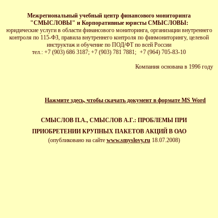
Межрегиональный учебный центр финансового мониторинга
"СМЫСЛОВЫ" и Корпоративные юристы СМЫСЛОВЫ:
юридические услуги в области финансового мониторинга, организации внутреннего
контроля по 115-ФЗ, правила внутреннего контроля по финмониторингу, целевой
инструктаж и обучение по ПОД/ФТ по всей России
тел.: +7 (903) 686 3187; +7 (903) 781 78
81;
+7 (964) 705-83-10
Ко
мпания основана в 1996 году
Нажмите здесь, чтобы скачать документ в формате MS Word
СМЫСЛОВ П.А., СМЫСЛОВ А.Г.: ПРОБЛЕМЫ ПРИ
ПРИОБРЕТЕНИИ КРУПНЫХ ПАКЕТОВ АКЦИЙ В ОАО
(опубликовано на сайте
www.smyslovy.ru
18.07.2008
)