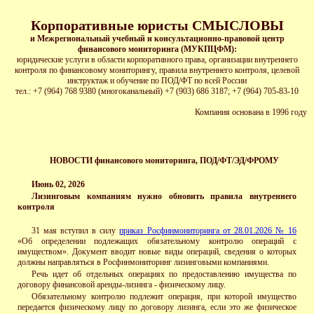
Корпоративные юристы СМЫСЛОВЫ
и Межрегиональный учебный и консультационно-правовой центр
финансового мониторинга (МУКПЦФМ):
юридические услуги в области корпоративного права, организации внутреннего
контроля по финансовому мониторингу, правила внутреннего контроля, целевой
инструктаж и обучение по ПОД/ФТ по всей России
тел.: +7 (964) 768 9380
(многоканальный)
+7 (903) 686 3187; +7 (964) 705-83-10
Ко
мпания основана в 1996 году
НОВОСТИ финансового мониторинга, ПОД/ФТ/ЭД/ФРОМУ
Июнь
02, 2026
Лизинговым компаниям нужно обновить правила внутреннего
контроля
31 мая вступил в силу
приказ Росфинмониторинга от 28.01.2026 № 16
«Об определении подлежащих обязательному контролю операций с
имуществом». Документ вводит новые виды операций, сведения о которых
должны направляться в Росфинмониторинг лизинговыми компаниями.
Речь идет об отдельных операциях по предоставлению имущества по
договору финансовой аренды-лизинга - физическому лицу.
Обязательному контролю подлежит операция, при которой имущество
передается физическому лицу по договору лизинга, если это же физическое