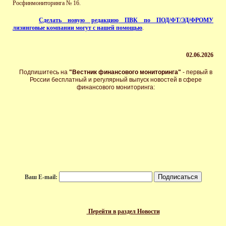
Росфинмониторинга № 16.
Сделать новую редакцию
ПВК по ПОД/ФТ/ЭД/ФРОМУ
лизинговые компании могут с нашей помощью
.
02.06.202
6
Подпишитесь на
"Вестник финансового мониторинга"
- первый в
России бесплатный и регулярный выпуск новостей в сфере
финансового мониторинга:
Ваш E-mail:
Перейти в раздел Новости