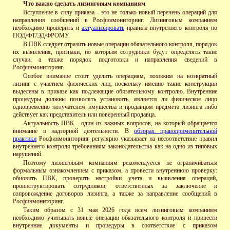
Что важно сделать лизинговым компаниям
Вступление в силу приказа - это не только новый перечень операций для
направления сообщений в Росфинмониторинг. Лизинговым компаниям
необходимо проверить и
актуализировать
правила внутреннего контроля по
ПОД/ФТ/ЭД/ФРОМУ.
В ПВК следует отразить новые операции обязательного контроля, порядок
их выявления, признаки, по которым сотрудники будут определять такие
случаи, а также порядок подготовки и направления сведений в
Росфинмониторинг.
Особое внимание стоит уделить операциям, похожим на возвратный
лизинг с участием физических лиц, поскольку именно такие конструкции
выделены в приказе как подлежащие обязательному контролю. Внутренние
процедуры должны позволять установить, является ли физическое лицо
одновременно получателем имущества и продавцом предмета лизинга либо
действует как представитель или поверенный продавца.
Актуальность ПВК - один из важных вопросов, на который обращается
внимание в надзорной деятельности. В
обзорах правоприменительной
практики
Росфинмониторинг регулярно указывает на несоответствие правил
внутреннего контроля требованиям законодательства как на одно из типовых
нарушений.
Поэтому лизинговым компаниям рекомендуется не ограничиваться
формальным ознакомлением с приказом, а провести внутреннюю проверку:
обновить ПВК, проверить настройки учета и выявления операций,
проинструктировать сотрудников, ответственных за заключение и
сопровождение договоров лизинга, а также за направление сообщений в
Росфинмониторинг.
Таким образом с 31 мая 2026 года всем лизинговым компаниям
необходимо учитывать новые операции обязательного контроля и привести
внутренние документы и процедуры в соответствие с приказом