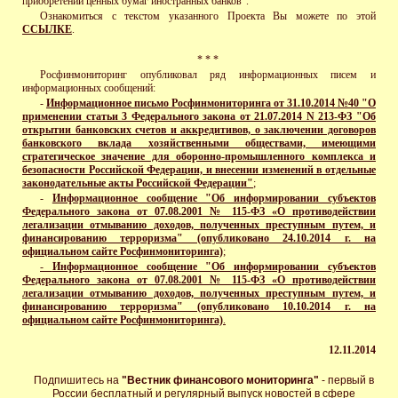
приобретении ценных бумаг иностранных банков".
Ознакомиться с текстом
указанного Проекта Вы можете по этой
ССЫЛКЕ
.
* * *
Р
осфинмониторинг опубликовал ряд информационных писем
и
информационных сообщений:
-
Информационное письмо Росфинмониторинга от 31.10.2014 №40 "О
применении статьи 3 Федерального закона от 21.07.2014 N 213-ФЗ "Об
открытии банковских счетов и аккредитивов, о заключении договоров
банковского вклада хозяйственными обществами, имеющими
стратегическое значение для оборонно-промышленного комплекса и
безопасности Российской Федерации, и внесении изменений в отдельные
законодательные акты Российской Федерации"
;
-
Информационное сообщение "Об информировании субъектов
Федерального закона от 07.08.2001 № 115-ФЗ «О противодействии
легализации отмыванию доходов, полученных преступным путем, и
финансированию терроризма" (опубликовано 24.10.2014 г. на
официальном сайте Росфинмониторинга)
;
-
Информационное сообщение "Об информировании субъектов
Федерального закона от 07.08.2001 № 115-ФЗ «О противодействии
легализации отмыванию доходов, полученных преступным путем, и
финансированию терроризма" (опубликовано 10.10.2014 г. на
официальном сайте Росфинмониторинга)
.
12
.11.2014
Подпишитесь на
"Вестник финансового мониторинга"
- первый в
России бесплатный и регулярный выпуск новостей в сфере