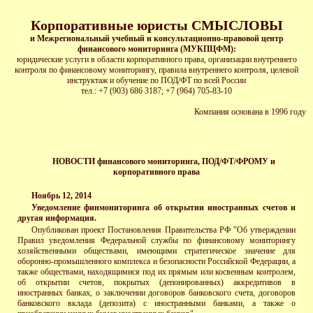
Корпоративные юристы СМЫСЛОВЫ
и Межрегиональный учебный и консультационно-правовой центр
финансового мониторинга (МУКПЦФМ):
юридические услуги в области корпоративного права, организации внутреннего
контроля по финансовому мониторингу, правила внутреннего контроля, целевой
инструктаж и обучение по ПОД/ФТ по всей России
тел.: +7 (903) 686 3187; +7 (964) 705-83-10
Ко
мпания основана в 1996 году
НОВОСТИ финансового мониторинга, ПОД/ФТ/ФРОМУ и
корпоративного права
Ноябрь 12, 2014
Уведомление финмониторинга об открытии иностранных счетов и
другая информация.
О
публикован проект Постановления Правительства РФ "Об утверждении
Правил уведомления Федеральной службы по финансовому мониторингу
хозяйственными обществами, имеющими стратегическое значение для
оборонно-промышленного комплекса и безопасности Российской Федерации, а
также обществами, находящимися под их прямым или косвенным контролем,
об открытии счетов, покрытых (депонированных) аккредитивов в
иностранных банках, о заключении договоров банковского счета, договоров
банковского вклада (депозита) с иностранными банками, а также о