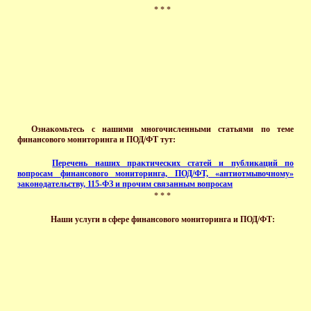
* * *
Ознакомьтесь
с
нашими многочисленными стать
ями по теме
финансового мониторинга и ПОД/ФТ тут:
Перечень наших практических статей и публикаций по
вопросам финансового мониторинга, ПОД/ФТ, «антиотмывочному»
законодательству, 115-ФЗ и прочим связанным вопросам
* * *
Наши услуги в сфере финансового мониторинга и ПОД/ФТ: