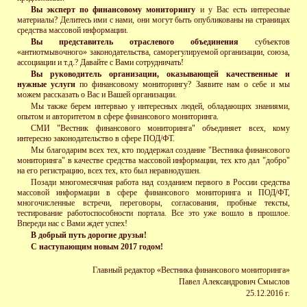
Вы эксперт по финансовому мониторингу
и у Вас есть интересные
материалы? Делитесь ими с нами, они могут быть опубликованы на страницах
средства массовой информации.
Вы представитель отраслевого объединения
субъектов
«антиотмывочного» законодательства, саморегулируемой организации, союза,
ассоциации и т.д.? Давайте с Вами сотрудничать!
Вы руководитель организации, оказывающей качественные и
нужные услуги
по финансовому мониторингу? Заявите нам о себе и мы
можем рассказать о Вас и Вашей организации.
Мы также берем интервью у интересных людей, обладающих знаниями,
опытом и авторитетом в сфере финансового мониторинга.
СМИ "Вестник финансового мониторинга" объединяет всех, кому
интересно законодательство в сфере ПОД/ФТ.
Мы благодарим всех тех, кто поддержал создание "Вестника финансового
мониторинга" в качестве средства массовой информации, тех кто дал "добро"
на его регистрацию, всех тех, кто был неравнодушен.
Позади многомесячная работа над созданием первого в России средства
массовой информации в сфере финансового мониторинга и ПОД/ФТ,
многочисленные встречи, переговоры, согласования, пробные тексты,
тестирование работоспособности портала. Все это уже вошло в прошлое.
Впереди нас с Вами ждет успех!
В добрый путь дорогие друзья!
С наступающим новым 2017 годом!
Главный редактор «Вестника финансового мониторинга»
Павел Александрович Смыслов
25.12.2016 г.