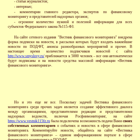
- статьи журналистов;
- интервью;
- комментарии главного редактора, экспертов по финансовому
мониторингу и представителей надзорных органов;
- огромное количество нужной и полезной информации для всех
субъектов Федерального закона №115-ФЗ.
На сайте
сетевого издания "Вестник финансового мониторинга" внедрена
форма подписки на новости, в рассылки которых будут входить важнейшие
новости по ПОД/ФТ, анонсы разнообразных мероприятий и прочее. В
настоящее время количество подписчиков новостей с сайта
http://www.smyslovy.ru/
приближается к 5000 человек – все они автоматически
будут подписаны и на новости средства массовой информации «Вестник
финансового мониторинга».
Но и это еще не все. Поскольку задачей Вестника финансового
мониторинга среди прочих задач является создание эффективного диалога
между организациями, представителями редакции и представителями
надзорных ведомств, включая Росфинмониторинг, на сайте
https://www.vestnik115fz.ru
была подключена возможность подачи Вами
своих
собственных комментариев
о событиях и новостях в сфере финансового
мониторинга. Комментируйте новости, общайтесь на сайте «Вестника
финансового мониторинга» – едином информационном портале в сфере
финансового мониторинга и ПОД/ФТ.