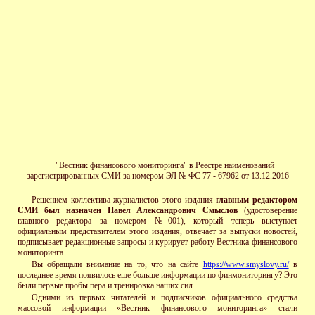
"Вестник финансового мониторинга" в Реестре наименований
зарегистрированных СМИ за номером ЭЛ № ФС 77 - 67962 от 13.12.2016
Решением коллектива журналистов этого издания
главным редактором
СМИ был назначен Павел Александрович Смыслов
(удостоверение
главного редактора за номером №001), который теперь выступает
официальным представителем этого издания, отвечает за выпуски новостей,
подписывает редакционные запросы и курирует работу Вестника финансового
мониторинга.
Вы обращали внимание на то, что на сайте
https://www.smyslovy.ru/
в
последнее время появилось еще больше информации по финмониторингу? Это
были первые пробы пера и тренировка наших сил.
Одними из первых читателей и подписчиков официального средства
массовой информации «Вестник финансового мониторинга» стали