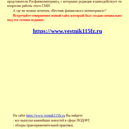
представители Росфинмониторинга, с которыми редакция взаимодействует по
вопросам работы этого СМИ.
А где же можно почитать «Вестник финансового мониторинга»?
Встречайте совершенно новый сайт, который был создан специально
под это сетевое издание:
https://www.vestnik115fz.ru
На сайте
https://www.vestnik115fz.ru
Вы найдете:
- все выпуски важнейших новостей в сфере ПОД/ФТ;
-
обзоры правоприменительной практики;