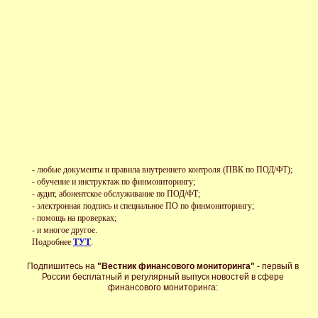
- любые документы и правила внутреннего контроля (ПВК по ПОД/ФТ);
- обучение и инструктаж по финмониторингу;
- аудит, абонентское обслуживание по ПОД/ФТ;
- электронная подпись и специальное ПО по финмониторингу;
- помощь на проверках;
- и многое другое.
Подробнее
ТУТ
.
Подпишитесь на
"Вестник финансового мониторинга"
- первый в
России бесплатный и регулярный выпуск новостей в сфере
финансового мониторинга: